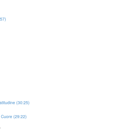
:57)
titudine (30:25)
o Cuore (29:22)
)