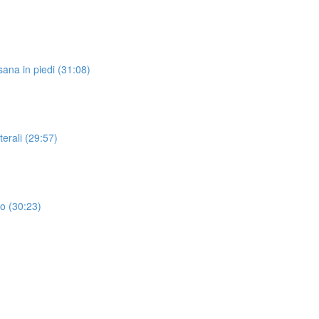
asana in piedi (31:08)
erali (29:57)
o (30:23)