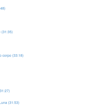
:48)
e (31:35)
o corpo (33:18)
(31:27)
 Luna (31:53)